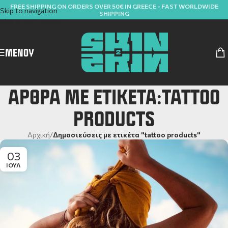
FREE SHIPPING ON ORDERS OVER 50€ IN GREECE - FAST WORLDWIDE
Skip to navigation
SHIPPING
Skip to main content
ΜΕΝΟΎ
ΆΡΘΡΑ ΜΕ ΕΤΙΚΈΤΑ:TATTOO
PRODUCTS
Αρχική
/
Δημοσιεύσεις με ετικέτα "tattoo products"
03
ΙΟΎΛ