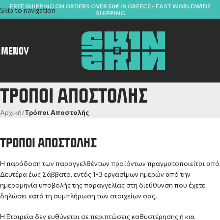
FREE SHIPPING ON ORDERS OVER 50€ IN GREECE - FAST WORLDWIDE
Skip to navigation
SHIPPING
Skip to main content
ΜΕΝΟΎ
ΤΡΌΠΟΙ ΑΠΟΣΤΟΛΉΣ
Αρχική
/
Τρόποι Αποστολής
ΤΡΌΠΟΙ ΑΠΟΣΤΟΛΉΣ
Η παράδοση των παραγγελθέντων προϊόντων πραγματοποιείται από
Δευτέρα έως Σάββατο, εντός 1-3 εργασίμων ημερών από την
ημερομηνία υποβολής της παραγγελίας στη διεύθυνση που έχετε
δηλώσει κατά τη συμπλήρωση των στοιχείων σας.
Η Εταιρεία δεν ευθύνεται σε περιπτώσεις καθυστέρησης ή και