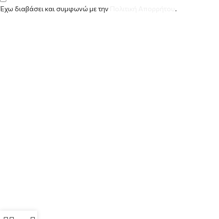
Έχω διαβάσει και συμφωνώ με την
Πολιτική Απορρήτου
.
Alternative:
“ΜΕ ΕΞΕΙΔΊΚΕΥΣΗ ΣΤΗΝ ΠΑΡΑΓΩΓΉ ΥΨΗΛΉΣ ΠΟΙΌΤΗΤΑΣ
ΠΡΟΪΌΝΤΩΝ ΠΕΡΙΠΟΊΗΣΗΣ ΤΑΤΟΥΆΖ ΜΕ ΦΥΣΙΚΆ ΣΥΣΤΑΤΙΚΆ
ΚΑΙ ΦΥΤΙΚΆ ΕΚΧΥΛΊΣΜΑΤΑ, ΚΑΛΎΠΤΟΥΜΕ ΌΛΕΣ ΤΙΣ
ΑΝΆΓΚΕΣ ΓΙΑ ΟΛΟΚΛΗΡΩΜΈΝΗ ΚΟΣΜΕΤΙΚΉ ΦΡΟΝΤΊΔΑ,
ΠΡΟΣΤΑΣΊΑ ΚΑΙ ΔΙΑΤΉΡΗΣΗ ΤΗΣ ΚΑΛΉΣ ΌΨΗΣ ΤΗΣ
ΕΠΙΔΕΡΜΊΔΑΣ.”
Τρόποι Αποστολής
Τρόποι Πληρωμής
Πολιτική Επιστροφών