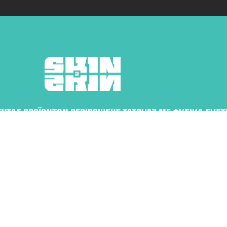
ΤΗΤΑΣ ΠΡΟΪΌΝΤΩΝ ΠΕΡΙΠΟΊΗΣΗΣ ΤΑΤΟΥΆΖ ΜΕ ΦΥΣΙΚΆ ΣΥΣΤ
ΝΗ ΚΟΣΜΕΤΙΚΉ ΦΡΟΝΤΊΔΑ, ΠΡΟΣΤΑΣΊΑ ΚΑΙ ΔΙΑΤΉΡΗΣΗ ΤΗ
Ν
ΧΟΝΔΡΙΚΗ
ΠΟΛΙΤΙΚΉ ΑΠΟΡΡΉΤ