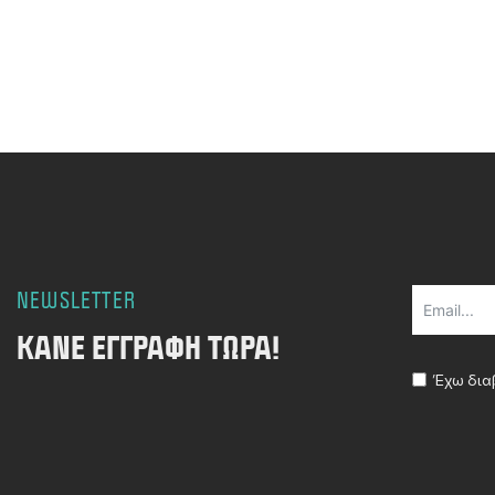
NEWSLETTER
ΚΆΝΕ ΕΓΓΡΑΦΉ ΤΏΡΑ!
Έχω δια
Alternative: