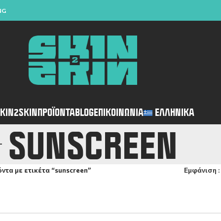
NG
KIN2SKIN
ΠΡΟΪΌΝΤΑ
BLOG
ΕΠΙΚΟΙΝΩΝΊΑ
ΕΛΛΗΝΙΚΆ
SUNSCREEN
ντα με ετικέτα “sunscreen”
Εμφάνιση