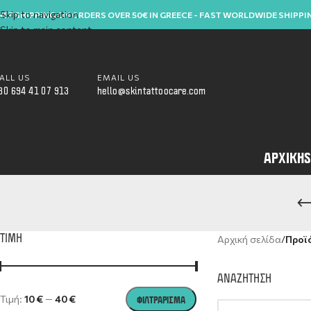
Skip to navigation
REE SHIPPING ON ORDERS OVER 50€ IN GREECE - FAST WORLDWIDE SHIPPI
Skip to main content
ALL US
EMAIL US
30 694 41 07 913
hello@skintattoocare.com
ΑΡΧΙΚΉ
S
ΤΙΜΗ
Αρχική σελίδα
/
Προϊό
ΑΝΑΖΗΤΗΣΗ
Τιμή:
10 €
—
40 €
ΦΙΛΤΡΆΡΙΣΜΑ