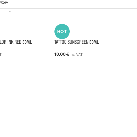
HOT
LOR INK RED 50ML
TATTOO SUNSCREEN 50ML
18,00
€
T
inc. VAT