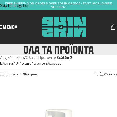
FREE SHIPPING ON ORDERS OVER 50€ IN GREECE - FAST WORLDWIDE
Skip to navigation
SHIPPING
Skip to main content
ΜΕΝΟΎ
ΌΛΑ ΤΑ ΠΡΟΪΌΝΤΑ
Αρχική σελίδα
/
Όλα τα Προϊόντα
/
Σελίδα 2
Βλέπετε 13–15 από 15 αποτελέσματα
Εμφάνιση Φίλτρων
Φίλτρα