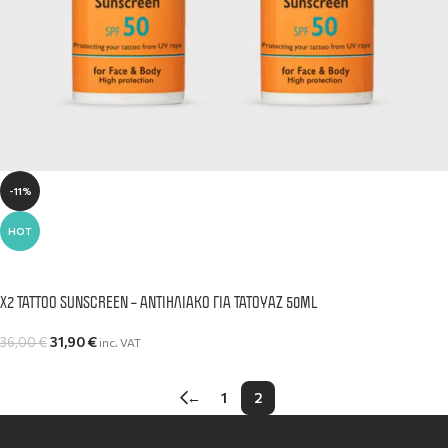
-11%
HOT
ΠΡΟΣΘΉΚΗ ΣΤΟ ΚΑΛΆΘΙ
Χ2 TATTOO SUNSCREEN – ΑΝΤΙΗΛΙΑΚΌ ΓΙΑ ΤΑΤΟΥΆΖ 50ML
31,90
€
36,00
€
inc. VAT
←
1
2